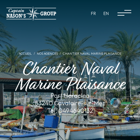
FR
EN
ACCUEIL
NOS AGENCES
CHANTIER NAVAL MARINE PLAISANCE
Chantier Naval
Marine Plaisance
Port Heraclea
83240 Cavalaire-sur-Mer
Tél. 0494640132