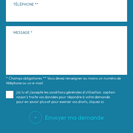
TÉLÉPHONE
MESSAGE
* Champs obligatoires ** Vous devez renseigner au moins un numéro de
téléphone ou un e-mail
j’ai lu et j’accepte les conditions générales d’utilisation. captain
nason’s traite vos données pour répondre à votre demande.
pour en savoir plus et pour exercer vos droits, cliquez ici.
Envoyer ma demande