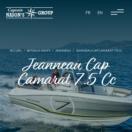
FR
EN
ACCUEIL
BATEAUX NEUFS
JEANNEAU
JEANNEAU CAP CAMARAT 7.5 CC
Jeanneau Cap
Camarat 7.5 Cc