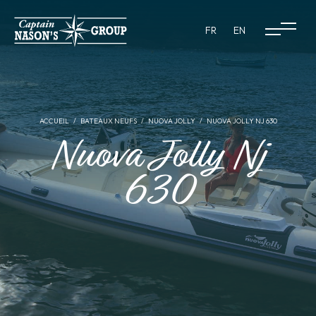
FR
EN
ACCUEIL
BATEAUX NEUFS
NUOVA JOLLY
NUOVA JOLLY NJ 630
Nuova Jolly Nj
630