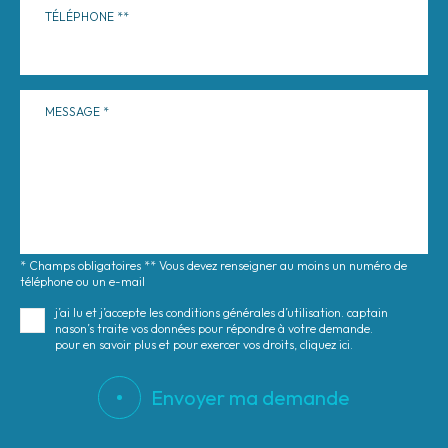
TÉLÉPHONE
MESSAGE
* Champs obligatoires ** Vous devez renseigner au moins un numéro de
téléphone ou un e-mail
j’ai lu et j’accepte les conditions générales d’utilisation. captain
nason’s traite vos données pour répondre à votre demande.
pour en savoir plus et pour exercer vos droits, cliquez ici.
Envoyer ma demande