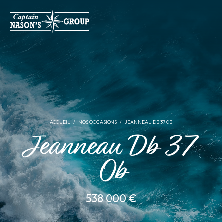
ACCUEIL
NOS OCCASIONS
JEANNEAU DB 37 OB
Jeanneau Db 37
Ob
538 000 €