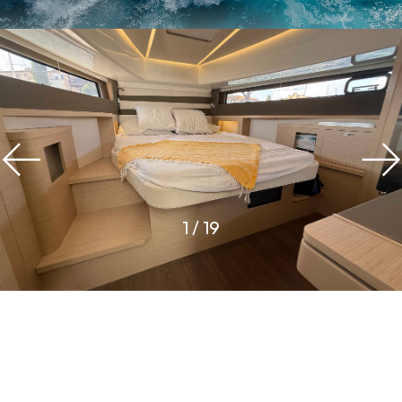
1
/
19