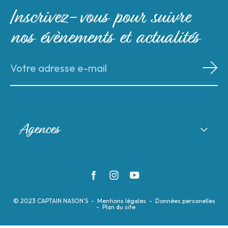
Inscrivez-vous pour suivre
nos évènements et actualités
Agences
EXCLUSIVE YACHTS RIVIERA
AJC BOAT
CAPTAIN NASON'S VOILE
CHANTIER NAVAL MARINE PLAISANCE
© 2023 CAPTAIN NASON'S
Mentions légales
Données personelles
Plan du site
PURE YACHTING