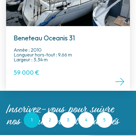
Beneteau Oceanis 31
Année : 2010
Longueur hors-tout : 9.66 m
Largeur : 3.34 m
59 000
€
Inscrivez-vous pour suivre
nos évènements et actualités
1
2
3
4
5