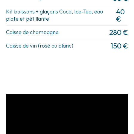
40
Kit boissons + glaçons Coca, Ice-Tea, eau
€
plate et pétillante
280 €
Caisse de champagne
150 €
Caisse de vin (rosé ou blanc)